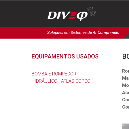
Soluções em Sistemas de Ar Comprimido
B
EQUIPAMENTOS USADOS
Ro
BOMBA E ROMPEDOR
Ma
HIDRÁULICO - ATLAS COPCO
Mo
Ac
Co
Co