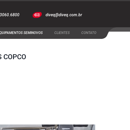
 3060.6800
diveq@diveq.com.br
QUIPAMENTOS SEMINOVOS
CLIENTES
CONTATO
S COPCO