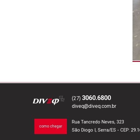
3060.6800
(27)
diveq@diveq.com.br
Rua Tancredo Neves, 323
como chegar
São Diogo I, Serra/ES
-
CEP: 29.1