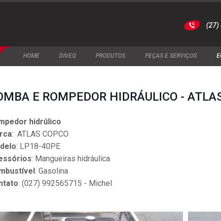
(27)
HOME
DIVEQ
PRODUTOS
PEÇAS E SERVIÇOS
E
OMBA E ROMPEDOR HIDRÁULICO - ATLA
mpedor hidrúlico
rca
: ATLAS COPCO
delo
: LP18-40PE
essórios
: Mangueiras hidráulica
mbustível
: Gasolina
ntato
: (027) 992565715 - Michel