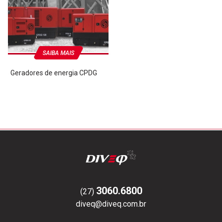
SAIBA MAIS
Geradores de energia CPDG
3060.6800
(27)
diveq@diveq.com.br