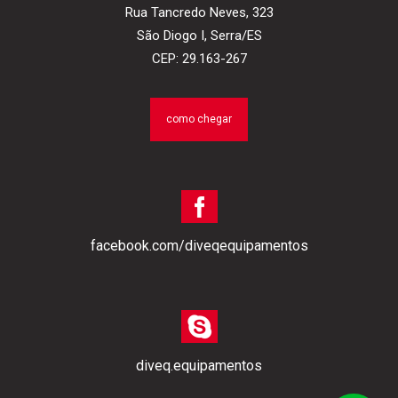
Rua Tancredo Neves, 323
São Diogo I, Serra/ES
CEP: 29.163-267
como chegar
facebook.com/diveqequipamentos
diveq.equipamentos